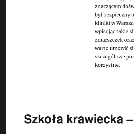
zmarszczek
znaczącym doświ
był bezpieczny 
kliniki w Warsz
wpisując takie 
zmarszczek oraz
warto umówić si
szczegółowe pora
korzystne.
Szkoła krawiecka –