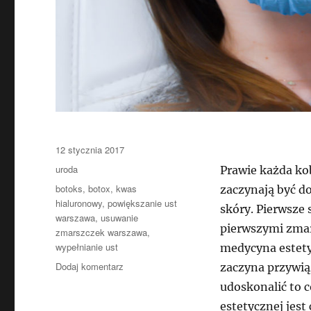
Data
12 stycznia 2017
publikacji
Kategorie
uroda
Prawie każda ko
Tagi
botoks
,
botox
,
kwas
zaczynają być do
hialuronowy
,
powiększanie ust
skóry. Pierwsze 
warszawa
,
usuwanie
pierwszymi zma
zmarszczek warszawa
,
wypełnianie ust
medycyna estety
do
Dodaj komentarz
zaczyna przywią
Wsparcie
udoskonalić to 
w
estetycznej jest
usuwaniu