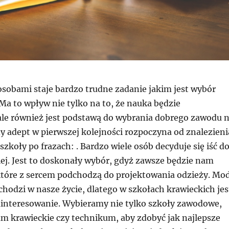
sobami staje bardzo trudne zadanie jakim jest wybór
 Ma to wpływ nie tylko na to, że nauka będzie
ale również jest podstawą do wybrania dobrego zawodu 
y adept w pierwszej kolejności rozpoczyna od znalezieni
zkoły po frazach: . Bardzo wiele osób decyduje się iść d
iej. Jest to doskonały wybór, gdyż zawsze będzie nam
które z sercem podchodzą do projektowania odzieży. Mo
chodzi w nasze życie, dlatego w szkołach krawieckich jes
ainteresowanie. Wybieramy nie tylko szkoły zawodowe,
um krawieckie czy technikum, aby zdobyć jak najlepsze