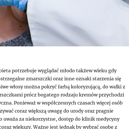
bieta potrzebuje wyglądać młodo takżew wieku gdy
strzegalne zmarszczki oraz inne oznaki starzenia się
siwe włosy można pokryć farbą koloryzującą, do walki z
rszczkami prócz bogatego rodzaju kremów przychodzi
czna. Ponieważ w współczesnych czasach więcej osób
zywać coraz większą uwagę do urody oraz pragnie
co uważa za niekorzystne, dostęp do klinik medycyny
 coraz większy. Ważne jest jednak by wybrać osobę z