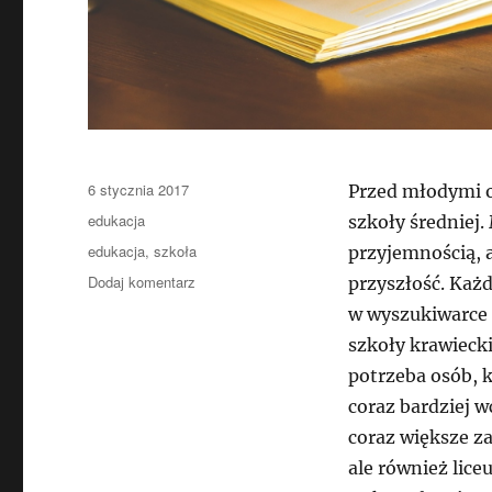
Data
6 stycznia 2017
Przed młodymi o
publikacji
Kategorie
edukacja
szkoły średniej.
Tagi
edukacja
,
szkoła
przyjemnością, 
do
Dodaj komentarz
przyszłość. Każd
Szkoła
w wyszukiwarce s
krawiecka
szkoły krawieck
–
zawód
potrzeba osób, 
z
coraz bardziej w
przyszłością
coraz większe z
ale również lice