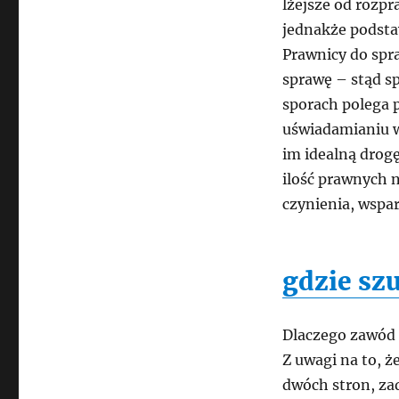
lżejsze od rozpr
jednakże podsta
Prawnicy do spr
sprawę – stąd sp
sporach polega 
uświadamianiu w
im idealną drog
ilość prawnych n
czynienia, wspa
gdzie sz
Dlaczego zawód 
Z uwagi na to, ż
dwóch stron, zad