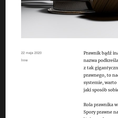
Data
22 maja 2020
Prawnik bądź ina
publikacji
Kategorie
Inne
nazwa podkreśla
z tak gigantycz
prawnego, to na
systemie, warto 
jaki sposób sobie
Rola prawnika w
Spory prawne na 