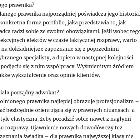
ego prawnika?
danego prawnika najporządniej poświadcza jego historia.
 konkretna forma portfolio, jaka przedstawia to, jak
adca radzi sobie ze swoimi obowiązkami. Jeśli wobec teg
fekcyjnych efektów w czasie faktycznej rozprawy, warto
ę na dokładniejsze zapoznanie się z poprzednimi
branego specjalisty, a dopiero w następnej kolejności
o podjęciu się z nim współpracy. Wyśmienitym źródłem
także wykształcenie oraz opinie klientów.
ziała porządny adwokat?
olnionego prawnika najlepiej obrazuje profesjonalizm –
ać bezbłędnie orientująca się w prawnych niuansach, a
tyle elastyczna, żeby poradzić sobie nawet z nagłymi
u rozprawy. Ujawnienie nowych dowodów czy też
zeznania świadka – dla prawnika najwyższej klasy nie