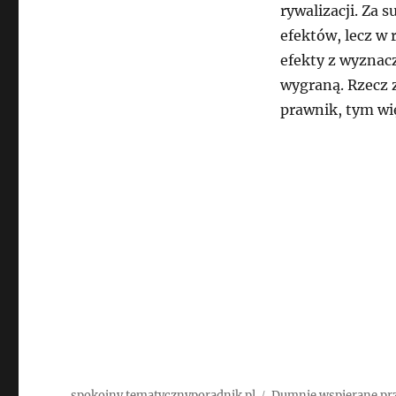
rywalizacji. Za
efektów, lecz w 
efekty z wyzna
wygraną. Rzecz 
prawnik, tym wi
spokojny.tematycznyporadnik.pl
Dumnie wspierane pr