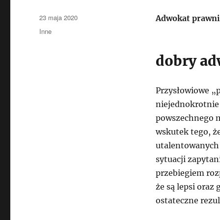
Data
23 maja 2020
Adwokat prawni
publikacji
Kategorie
Inne
dobry ad
Przysłowiowe „p
niejednokrotnie
powszechnego mn
wskutek tego, że
utalentowanych 
sytuacji zapytan
przebiegiem roz
że są lepsi oraz
ostateczne rezul