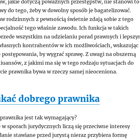
aw, jakie dotyczą poważnych przestępstw, nie stanowi to
wy do tego, żeby w dowolny sposób je bagatelizować.
aw rodzinnych z pewnością świetnie zdają sobie z tego
ecjalność tego właśnie zawodu. Ich funkcja w takich
przede wszystkim na udzielaniu porad prawnych i lepsz
łasnych kontrahentów w ich możliwościach, wskazując
ę postępowania, by wygrać sprawę. Z uwagi na obszerną
iuansów, z jakimi ma się w tego rodzaju sytuacjach do
rcie prawnika bywa w rzeczy samej nieoceniona.
ukać dobrego prawnika
prawnika jest tak wymagający?
e w sporach jurydycznych liczą się przeciwne interesy
anie stawiane przed jurystą nieraz przybiera formę