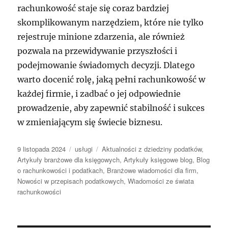
rachunkowość staje się coraz bardziej
skomplikowanym narzędziem, które nie tylko
rejestruje minione zdarzenia, ale również
pozwala na przewidywanie przyszłości i
podejmowanie świadomych decyzji. Dlatego
warto docenić rolę, jaką pełni rachunkowość w
każdej firmie, i zadbać o jej odpowiednie
prowadzenie, aby zapewnić stabilność i sukces
w zmieniającym się świecie biznesu.
Data
Kategorie
Tagi
9 listopada 2024
usługi
Aktualności z dziedziny podatków
,
publikacji
Artykuły branżowe dla księgowych
,
Artykuły księgowe blog
,
Blog
o rachunkowości i podatkach
,
Branżowe wiadomości dla firm
,
Nowości w przepisach podatkowych
,
Wiadomości ze świata
rachunkowości