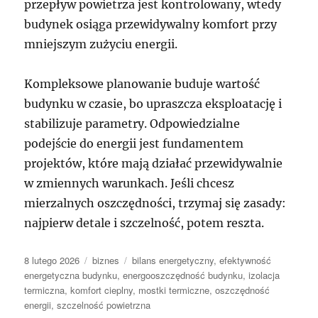
przepływ powietrza jest kontrolowany, wtedy
budynek osiąga przewidywalny komfort przy
mniejszym zużyciu energii.
Kompleksowe planowanie buduje wartość
budynku w czasie, bo upraszcza eksploatację i
stabilizuje parametry. Odpowiedzialne
podejście do energii jest fundamentem
projektów, które mają działać przewidywalnie
w zmiennych warunkach. Jeśli chcesz
mierzalnych oszczędności, trzymaj się zasady:
najpierw detale i szczelność, potem reszta.
Data
Kategorie
Tagi
8 lutego 2026
biznes
bilans energetyczny
,
efektywność
publikacji
energetyczna budynku
,
energooszczędność budynku
,
izolacja
termiczna
,
komfort cieplny
,
mostki termiczne
,
oszczędność
energii
,
szczelność powietrzna